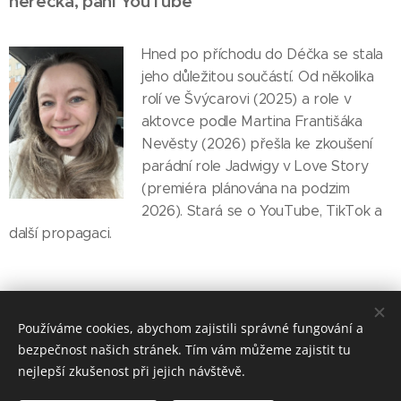
herečka, paní YouTube
Hned po příchodu do Déčka se stala
jeho důležitou součástí. Od několika
rolí ve Švýcarovi (2025) a role v
aktovce podle Martina Františáka
Nevěsty (2026) přešla ke zkoušení
parádní role Jadwigy v Love Story
(premiéra plánována na podzim
2026). Stará se o YouTube, TikTok a
další propagaci.
Používáme cookies, abychom zajistili správné fungování a
bezpečnost našich stránek. Tím vám můžeme zajistit tu
nejlepší zkušenost při jejich návštěvě.
Divadelní studio D3