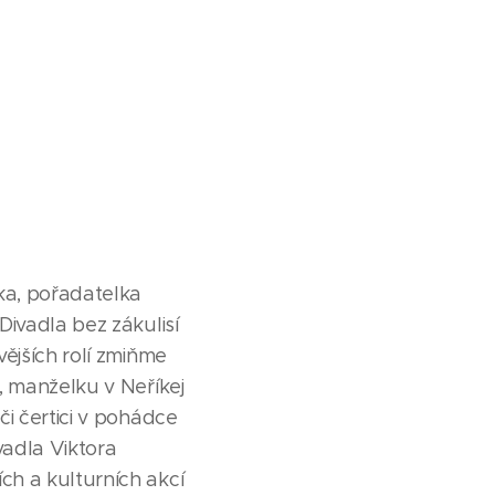
ka, pořadatelka
Divadla bez zákulisí
vějších rolí zmiňme
e, manželku v Neříkej
či čertici v pohádce
vadla Viktora
ch a kulturních akcí