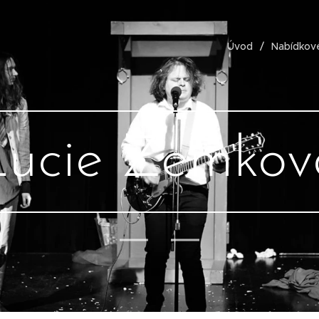
Úvod
Nabídkové
Lucie Zemkov