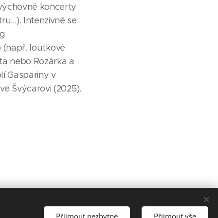
 výchovné koncerty
u…). Intenzivně se
og
o (např. loutkové
ta nebo Rozárka a
lí Gaspariny v
ve Švýcarovi (2025).
Přijmout nezbytné
Přijmout vše