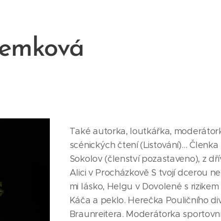
Zemková
Také autorka, loutkářka, moderátor
scénických čtení (Listování)… Členka 
Sokolov (členství pozastaveno), z dří
Alici v Procházkově S tvojí dcerou n
mi lásko, Helgu v Dovolené s rizikem 
Káča a peklo. Herečka Pouličního di
Braunreitera. Moderátorka sportovní