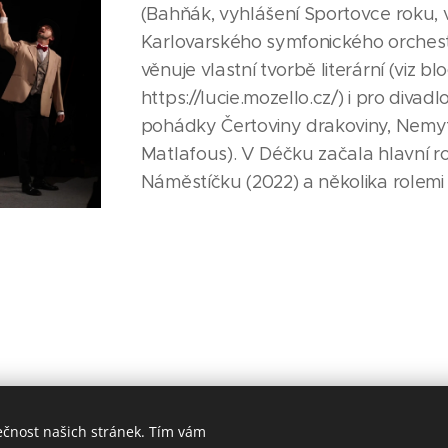
(Bahňák, vyhlášení Sportovce roku,
Karlovarského symfonického orchestr
věnuje vlastní tvorbě literární (viz bl
https://lucie.mozello.cz/) i pro divadl
pohádky Čertoviny drakoviny, Nemy
Matlafous). V Déčku začala hlavní ro
Náměstíčku (2022) a několika rolemi 
ečnost našich stránek. Tím vám
Divadelní studio D3