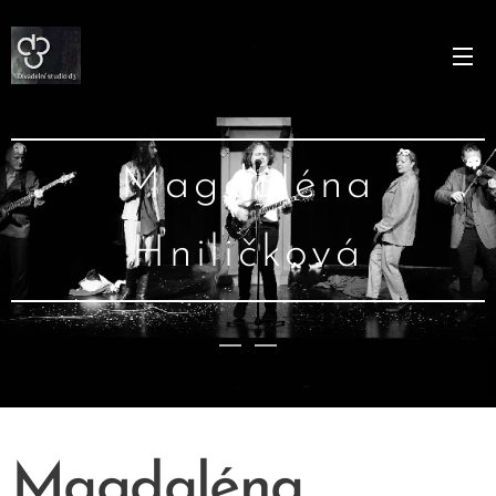
Magdaléna
Hniličková
Magdaléna