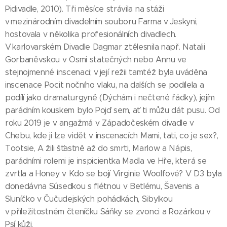
Pidivadle, 2010). Tři měsíce strávila na stáži
v mezinárodním divadelním souboru Farma v Jeskyni,
hostovala v několika profesionálních divadlech.
V karlovarském Divadle Dagmar ztělesnila např. Natalii
Gorbaněvskou v Osmi statečných nebo Annu ve
stejnojmenné inscenaci; v její režii tamtéž byla uváděna
inscenace Pocit nočního vlaku, na dalších se podílela a
podílí jako dramaturgyně (Dýchám i nečtené řádky), jejím
parádním kouskem bylo Pojď sem, ať ti můžu dát pusu. Od
roku 2019 je v angažmá v Západočeském divadle v
Chebu, kde ji lze vidět v inscenacích Mami, tati, co je sex?,
Tootsie, A žili šťastně až do smrti, Marlow a Nápis,
parádními rolemi je inspicientka Madla ve Hře, která se
zvrtla a Honey v Kdo se bojí Virginie Woolfové? V D3 byla
donedávna Súsedkou s flétnou v Betlému, Šavenis a
Sluníčko v Čučudejských pohádkách, Sibylkou
v příležitostném čteníčku Sáňky se zvonci a Rozárkou v
Psí kůži.