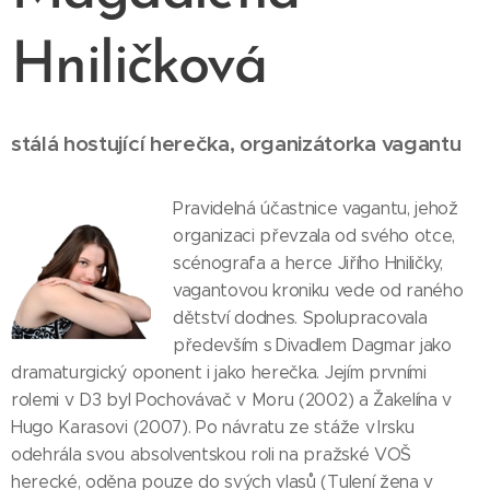
Hniličková
stálá hostující herečka, organizátorka vagantu
Pravidelná účastnice vagantu, jehož
organizaci převzala od svého otce,
scénografa a herce Jiřího Hniličky,
vagantovou kroniku vede od raného
dětství dodnes. Spolupracovala
především s Divadlem Dagmar jako
dramaturgický oponent i jako herečka. Jejím prvními
rolemi v D3 byl Pochovávač v Moru (2002) a Žakelína v
Hugo Karasovi (2007). Po návratu ze stáže v Irsku
odehrála svou absolventskou roli na pražské VOŠ
herecké, oděna pouze do svých vlasů (Tulení žena v