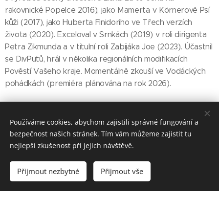
rakovnické Popelce 2016), jako Mamerta v Körnerově Psí
kůži (2017), jako Huberta Finidoriho ve Třech verzích
života (2020). Exceloval v Srnkách (2019) v roli dirigenta
Petra Zikmunda a v titulní roli Zabijáka Joe (2023). Účastnil
se DivPutů, hrál v několika regionálních modifikacích
Pověstí Vašeho kraje. Momentálně zkouší ve Vodáckých
pohádkách (premiéra plánována na rok 2026).
Používáme cookies, abychom zajistili správné fungování a
bezpečnost našich stránek. Tím vám můžeme zajistit tu
nejlepší zkušenost při jejich návštěvě.
Divadelní studio D3
Přijmout nezbytné
Přijmout vše
Vytvořeno službou
Webnode
Cookies
Vytvořte si webové stránky zdarma!