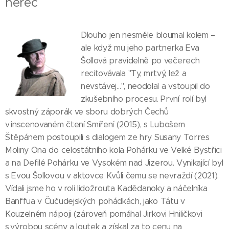
herec
Dlouho jen nesměle bloumal kolem –
ale když mu jeho partnerka Eva
Šollová pravidelně po večerech
recitovávala "Ty, mrtvý, lež a
nevstávej…", neodolal a vstoupil do
zkušebního procesu. První rolí byl
skvostný záporák ve sboru dobrých Čechů
v inscenovaném čtení Smíření (2015), s Lubošem
Štěpánem postoupili s dialogem ze hry Susany Torres
Moliny Ona do celostátního kola Pohárku ve Velké Bystřici
a na Defilé Pohárku ve Vysokém nad Jizerou. Vynikající byl
s Evou Šollovou v aktovce Kvůli čemu se nevraždí (2021).
Vídali jsme ho v roli lidožrouta Kadědanoky a náčelníka
Banffua v Čučudejských pohádkách, jako Tátu v
Kouzelném nápoji (zároveň pomáhal Jirkovi Hniličkovi
s výrobou scény a loutek a získal za to cenu na