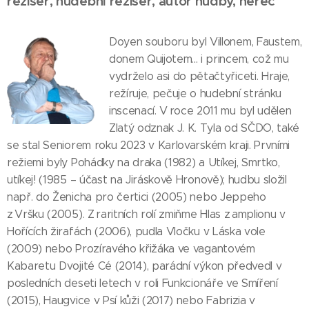
režisér, hudební režisér, autor hudby, herec
Doyen souboru byl Villonem, Faustem,
donem Quijotem... i princem, což mu
vydrželo asi do pětačtyřiceti. Hraje,
režíruje, pečuje o hudební stránku
inscenací. V roce 2011 mu byl udělen
Zlatý odznak J. K. Tyla od SČDO, také
se stal Seniorem roku 2023 v Karlovarském kraji. Prvními
režiemi byly Pohádky na draka (1982) a Utíkej, Smrtko,
utíkej! (1985 – účast na Jiráskově Hronově); hudbu složil
např. do Ženicha pro čertici (2005) nebo Jeppeho
z Vršku (2005). Z raritních rolí zmiňme Hlas z amplionu v
Hořících žirafách (2006), pudla Vločku v Láska vole
(2009) nebo Prozíravého křižáka ve vagantovém
Kabaretu Dvojité Cé (2014), parádní výkon předvedl v
posledních deseti letech v roli Funkcionáře ve Smíření
(2015), Haugvice v Psí kůži (2017) nebo Fabrizia v