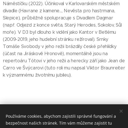
Náměstíčku (2022). Účinkoval v Karlovarském městském
divadle (Havrane z kamene..., Nevěsta pro hastrmana,
Slepice), průběžně spolupracuje s Divadlem Dagmar
(např. Odjezd z konce světa, Starý Herodes, Sokolov, Sůl
moře). V D3 byl dlouho k vidění jako Kantor v Betlému
(2009-2019, jeho hudební stránku režíroval). Srnky
Tomáše Svobody v jeho režii brázdily české přehlídky
(účast na Jiráskově Hronově), momentálně jsou na
repertoáru Tótovi v jeho režii a herecky září jako Jean de
Carro ve Švýcarovi (tuto roli mu napsal Viktor Braunreiter
k významnému životnímu jubileu).
Používáme cookies, abychom zajistili správné fungování a
bezpečnost našich stránek. Tím vám můžeme zajistit tu