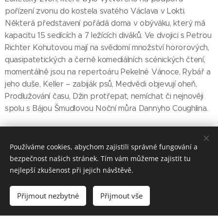
pořízení zvonu do kostela svatého Václava v Lokti.
Některá představení pořádá doma v obýváku, který má
kapacitu 15 sedících a 7 ležících diváků. Ve dvojici s Petrou
Richter Kohutovou mají na svědomí množství hororových,
quasipatetických a černě komediálních scénických čtení,
momentálně jsou na repertoáru Pekelné Vánoce, Rybář a
jeho duše, Keller – zabiják psů, Medvědi objevují oheň,
Prodlužování času, Džin protřepat, nemíchat či nejnověji
spolu s Bájou Šmudlovou Noční můra Dannyho Coughlina.
Používáme cookies, abychom zajistili správné fungování a
bezpečnost našich stránek. Tím vám můžeme zajistit tu
nejlepší zkušenost při jejich návštěvě.
Divadelní studio D3
Přijmout nezbytné
Přijmout vše
Vytvořeno službou
Webnode
Cookies