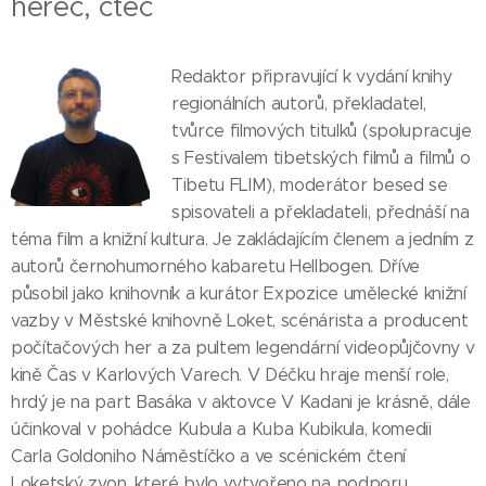
herec, čteč
Redaktor připravující k vydání knihy
regionálních autorů, překladatel,
tvůrce filmových titulků (spolupracuje
s Festivalem tibetských filmů a filmů o
Tibetu FLIM), moderátor besed se
spisovateli a překladateli, přednáší na
téma film a knižní kultura. Je zakládajícím členem a jedním z
autorů černohumorného kabaretu Hellbogen. Dříve
působil jako knihovník a kurátor Expozice umělecké knižní
vazby v Městské knihovně Loket, scénárista a producent
počítačových her a za pultem legendární videopůjčovny v
kině Čas v Karlových Varech. V Déčku hraje menší role,
hrdý je na part Basáka v aktovce V Kadani je krásně, dále
účinkoval v pohádce Kubula a Kuba Kubikula, komedii
Carla Goldoniho Náměstíčko a ve scénickém čtení
Loketský zvon, které bylo vytvořeno na podporu